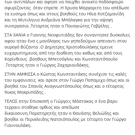
των αντιπάλων και αφησε να παιχθει ανοικτο ποδόσφαιρο
σφυρίζοντας όταν επρεπε .Η Χρυσα Μαργαριτη του απέδωσε
τα ευσημα όπως και στους βοηθούς του Ηλια Κοτζαμανίδη
και τη Μυτιληνια Ανδριάνα Μπάλαγκα για την αψογη
συνεργασια ,Τεταρτος ηταν ο Παναγιώτης Γαβρίλης .
ΣΤΑ ΧΑΝΙΑ ο Γιαννης Νεοφυτιάδης δεν συναντησεε δυσκολιες
αφου ηταν ένα ς μονόλογος των γηπεδούχων απεναντι στον
ουραγό Βύζαντα .Ο Δημητρης Χριστοδουλάκης εμεινε
ευχαριστημενος από την διαθεση του καθως και από τους
Κορίνθιους βοηθους Μπετσόγλου και Κωνσταντόπουλο
.Τεταρτος ηταν ο Γιώργος Ζαχαριουδάκης.
ΣΤΗΝ ΑΜΦΙΣΣΑ ο Κώστας Κωνσταντάκης συνέχισε τις καλές
του εμφανισεις και αρεσε στον Γιώργο Παπαμιχο όπως και οι
βοηθοί του Σπανός Αναγνωστόπουλος όπως και ο τέταρτος
Νικος Μακρυπόδης .
ΤΕΛΟΣ στην Επισκοπή ο Γιώργο;ς Μάστακας σ ένα βαρυ
τερραιν σταθηκε ορθιος και απεδωσε
δικαιοσυνη.Παρατηρητής ηταν ο Θανάσης Βελιώδης και
βοηθοι οι Περικλειδης Νατσιόπουλος με τέταρτο τον Γιώργο
Γιαννουλάκη.