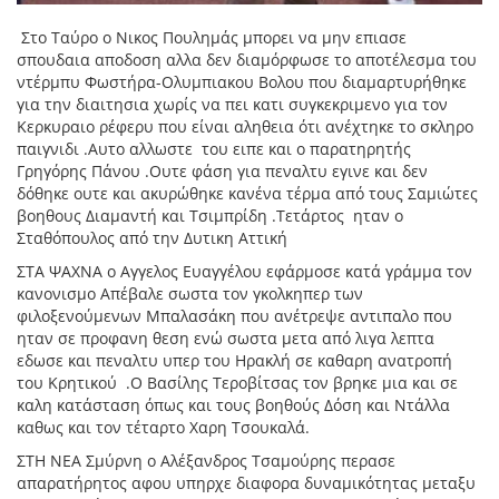
Στο Ταύρο ο Νικος Πουλημάς μπορει να μην επιασε
σπουδαια αποδοση αλλα δεν διαμόρφωσε το αποτέλεσμα του
ντέρμπυ Φωστήρα-Ολυμπιακου Βολου που διαμαρτυρήθηκε
για την διαιτησια χωρίς να πει κατι συγκεκριμενο για τον
Κερκυραιο ρέφερυ που είναι αληθεια ότι ανέχτηκε το σκληρο
παιγνιδι .Αυτο αλλωστε του ειπε και ο παρατηρητής
Γρηγόρης Πάνου .Ουτε φάση για πεναλτυ εγινε και δεν
δόθηκε ουτε και ακυρώθηκε κανένα τέρμα από τους Σαμιώτες
βοηθους Διαμαντή και Τσιμπρίδη .Τετάρτος ηταν ο
Σταθόπουλος από την Δυτικη Αττική
ΣΤΑ ΨΑΧΝΑ ο Αγγελος Ευαγγέλου εφάρμοσε κατά γράμμα τον
κανονισμο Απέβαλε σωστα τον γκολκηπερ των
φιλοξενούμενων Μπαλασάκη που ανέτρεψε αντιπαλο που
ηταν σε προφανη θεση ενώ σωστα μετα από λιγα λεπτα
εδωσε και πεναλτυ υπερ του Ηρακλή σε καθαρη ανατροπή
του Κρητικού .Ο Βασίλης Τεροβίτσας τον βρηκε μια και σε
καλη κατάσταση όπως και τους βοηθούς Δόση και Ντάλλα
καθως και τον τέταρτο Χαρη Τσουκαλά.
ΣΤΗ ΝΕΑ Σμύρνη ο Αλέξανδρος Τσαμούρης περασε
απαρατήρητος αφου υπηρχε διαφορα δυναμικότητας μεταξυ