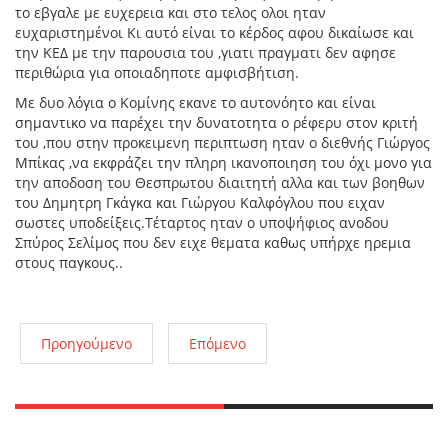
το εβγαλε με ευχερεια και στο τελος ολοι ηταν
ευχαριστημένοι Κι αυτό είναι το κέρδος αφου δικαίωσε και
την ΚΕΔ με την παρουσια του ,γιατι πραγματι δεν αφησε
περιθώρια για οποιαδηποτε αμφισβήτιση.
Με δυο λόγια ο Κομίνης εκανε το αυτονόητο και είναι
σημαντικο να παρέχει την δυνατοτητα ο ρέφερυ στον κριτή
του ,που στην προκειμενη περιπτωση ηταν ο διεθνής Γιώργος
Μπίκας ,να εκφράζει την πληρη ικανοποιηση του όχι μονο για
την αποδοση του Θεσπρωτου διαιτητή αλλα και των βοηθων
του Δημητρη Γκάγκα και Γιώργου Καλφόγλου που ειχαν
σωστες υποδείξεις.Τέταρτος ηταν ο υποψήφιος ανοδου
Σπύρος Σελίμος που δεν ειχε θεματα καθως υπήρχε ηρεμια
στους παγκους..
Προηγούμενο
Επόμενο