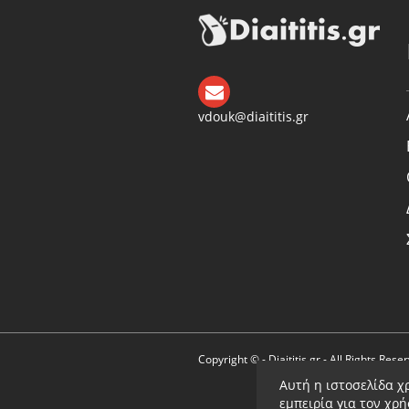
vdouk@diaititis.gr
Copyright © - Diaititis.gr - All Rights Rese
Αυτή η ιστοσελίδα χ
εμπειρία για τον χρ