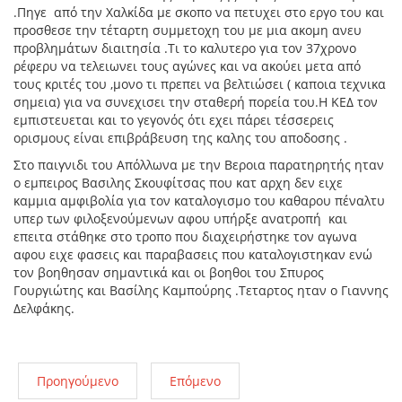
.Πηγε από την Χαλκίδα με σκοπο να πετυχει στο εργο του και
προσθεσε την τέταρτη συμμετοχη του με μια ακομη ανευ
προβλημάτων διαιτησία .Τι το καλυτερο για τον 37χρονο
ρέφερυ να τελειωνει τους αγώνες και να ακούει μετα από
τους κριτές του ,μονο τι πρεπει να βελτιώσει ( καποια τεχνικα
σημεια) για να συνεχισει την σταθερή πορεία του.Η ΚΕΔ τον
εμπιστευεται και το γεγονός ότι εχει πάρει τέσσερεις
ορισμους είναι επιβράβευση της καλης του αποδοσης .
Στο παιγνιδι του Απόλλωνα με την Βεροια παρατηρητής ηταν
ο εμπειρος Βασιλης Σκουφίτσας που κατ αρχη δεν ειχε
καμμια αμφιβολία για τον καταλογισμο του καθαρου πέναλτυ
υπερ των φιλοξενούμενων αφου υπήρξε ανατροπή και
επειτα στάθηκε στο τροπο που διαχειρήστηκε τον αγωνα
αφου ειχε φασεις και παραβασεις που καταλογιστηκαν ενώ
τον βοηθησαν σημαντικά και οι βοηθοι του Σπυρος
Γουργιώτης και Βασίλης Καμπούρης .Τεταρτος ηταν ο Γιαννης
Δελφάκης.
Προηγούμενο
Επόμενο