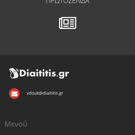
ΠΡΩΤΟΣΕΛΙΔΑ
vdouk@diaititis.gr
Μενού