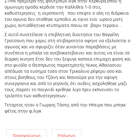
ΣΤΗΝ πρεμιερα της φουτμπώλ λιγκ στην Κερκυρα,οπου η
ομωνυμη ομαδα κερδισε την Καλλιθεα 1-0 στις
καθυστερησεις η νεροποντή που επεφτε σ ολη τη διάρκεια
του αγωνα δεν σταθηκε εμποδιο ,κι εγινε ενα ωραιο ματς
χωρις αντιαθλητικα κτυπηματα πανω σε βαρυ τερραιν .
Σ αυτό συνετέλεσε η επιβλητικη διαιτησια του Βαγγέλη
Γρατσανη που χαρις στη στιβαροτητα αφηνε να εξελισεται ο
αγωνας και να σφυριζει όταν γινονταν παραβάσεις με
συνέπεια η μπαλα να ανεβοκατεβαινει και αυτος να είναι σε
διαρκη κινηση Ετσι δεν του ξεφυγε καποια επιμαχη φαση και
στο φινάλε ο Θεσπρωτος παρατηρητής Νικος Αθανασιου
απέδωσε τα ευσημα τοσο στον Τρικαλινο ρέφερυ οσο και
στους βοηθους του Τζάνη και Μανούρα για την αψογη
συνεργασια και από το γεγονός ότι ουδεις ασχοληθηκε μαζι
τους ,παροτι το παιγνιδι κριθηκε λιγο πριν εκπνευσει το
τριλεπτο των καθυστερησεων .
Τεταρτος ηταν ο Γιωργος Τάσης από την Ηπειρο που μπηκε
φέτος στην φ.λιγκ
Προηγούμενο
Επόμενο