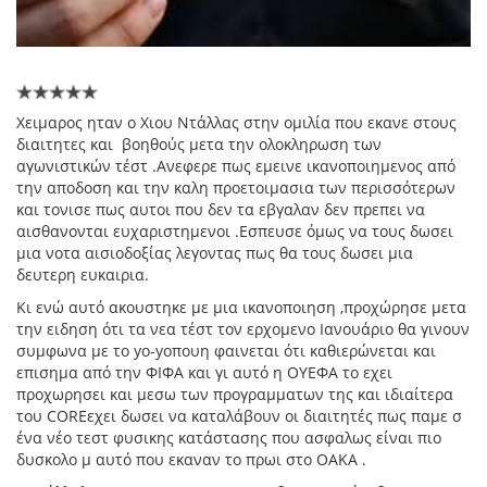
Xειμαρος ηταν ο Χιου Ντάλλας στην ομιλία που εκανε στους
διαιτητες και βοηθούς μετα την ολοκληρωση των
αγωνιστικών τέστ .Ανεφερε πως εμεινε ικανοποιημενος από
την αποδοση και την καλη προετοιμασια των περισσότερων
και τονισε πως αυτοι που δεν τα εβγαλαν δεν πρεπει να
αισθανονται ευχαριστημενοι .Εσπευσε όμως να τους δωσει
μια νοτα αισιοδοξίας λεγοντας πως θα τους δωσει μια
δευτερη ευκαιρια.
Κι ενώ αυτό ακουστηκε με μια ικανοποιηση ,προχώρησε μετα
την ειδηση ότι τα νεα τέστ τον ερχομενο Ιανουάριο θα γινουν
συμφωνα με το yo-yoπουη φαινεται ότι καθιερώνεται και
επισημα από την ΦΙΦΑ και γι αυτό η ΟΥΕΦΑ το εχει
προχωρησει και μεσω των προγραμματων της και ιδιαίτερα
του COREεχει δωσει να καταλάβουν οι διαιτητές πως παμε σ
ένα νέο τεστ φυσικης κατάστασης που ασφαλως είναι πιο
δυσκολο μ αυτό που εκαναν το πρωι στο ΟΑΚΑ .