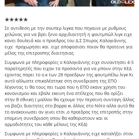
Σε αντιθεση με την σουπερ λιγκα που πηγαινε με ρυθμους
χελώνας για να βρει ξενο αρχιδιαιτητή η φουτμπώλ λιγκ ειχε
κανει δουλειά και ο προεδρος του Δ.Σ Σπυρος Καλογιάννης
ειχε προχωρησει και ειχε αποφασισει ποιον θα προτεινε για
μέλος της επιτροοπης διαιτησιας
Συμφωνα με πληροφορίες ο Καλογιάννης ειχε συναντησει 4-5
παρατηρητές που ειχαν τα προσοντα για να μπουν στην ΚΕΔ
εχοντας παρει το ο.κ των 28 προεδρων της φουτμπέλω λιγκ Κι
αυτό αλλωστε επικαλέστηκε στη συνεδριαση της ΕΠΟ
λέγοντας τι θα τους πει τωρα που η ΕΠΟ εκανε χρηση του
κανονισμου και εβαλε εκεινη ένα στέλεχος που θα ορίζει
στην Β εθνικη ( μαλλον θα εχουμε την περσινη συνταγη άλλος
να βαζει διαιτητες στο βορρα κι άλλος στο Νότο αλλα αυτό θα
το ανακοινωσει αν γινει ετσι ,ο προεδρος της επιτροπής στην
επομενη συνεδριαση οπου θα καθοριστουν και οι
αρμοδιότητες του κάθε μέλους της ΚΕΔ)
Συμφωνα με πληροφορίες ο Καλογιάννης ειχε καταλήξει στον