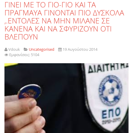
ΓΙΝΕΙ ΜΕ ΤΟ ΓΙΟ-ΓΙΟ ΚΑΙ ΤΑ
ΠΡΑΓΜΑΥΑ ΓΙΝΟΝΤΑΙ ΠΙΟ ΔΥΣΚΟΛΑ
,.ΕΝΤΟΛΕΣ ΝΑ ΜΗΝ ΜΙΛΑΝΕ ΣΕ
ΚΑΝΕΝΑ ΚΑΙ ΝΑ ΣΦΥΡΙΖΟΥΝ ΟΤΙ
ΒΛΕΠΟΥΝ
Vdouk
Uncategorised
19 Αυγούστου 2014
Εμφανίσεις: 5104