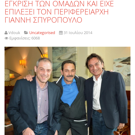
ΕΓΚΡΙΣΗ ΤΩΝ ΟΜΑΔΩΝ ΚΑΙ ΕΙΧΕ
ΕΠΙΛΕΞΕΙ ΤΟΝ ΠΕΡΙΦΕΡΕΙΑΡΧΗ
ΓΙΑΝΝΗ ΣΠΥΡΟΠΟΥΛΟ
Vdouk
Uncategorised
31 Ιουλίου 2014
Εμφανίσεις: 6068