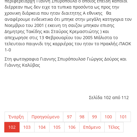
περιφερειάρχη Γιάννη Σπυρόπουλο ο οποιος επειδη καποιοι
διέρρεαν πως δεν ειχε τα τυπικα προσόντα ως προς την
χρονικη διάρκεια που ηταν διαιτητης Α εθνικης θα
αναφέρουμε ενδεικτικα ότι μπηκε στην μεγάλη κατηγορια τον
Νοεμβριο του 2001 ( εκεινη τη σαιζον μπηκαν επισης
Δημητρης Τακίδης και Σταύρος Κρεμαστιώτης ) και
απεχωρησε στις 13 Φεβρουαρίου του 2005 Μάλιστα το
τελευταιο παιγνιδι της καρριέρας του ηταν το Ηρακλής-ΠΑΟΚ
1-0
Στη φωτογραφια Γιαννης Σπυρόπουλοσ Γιώργος Δούρος και
Γιάννης Καλύβας
Σελίδα 102 από 112
Έναρξη
Προηγούμενο
97
98
99
100
101
102
103
104
105
106
Επόμενο
Τέλος