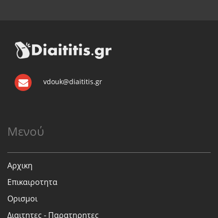
vdouk@diaititis.gr
Μενού
Αρχικη
Επικαιροτητα
Ορισμοι
Διαιτητες - Παρατηρητες