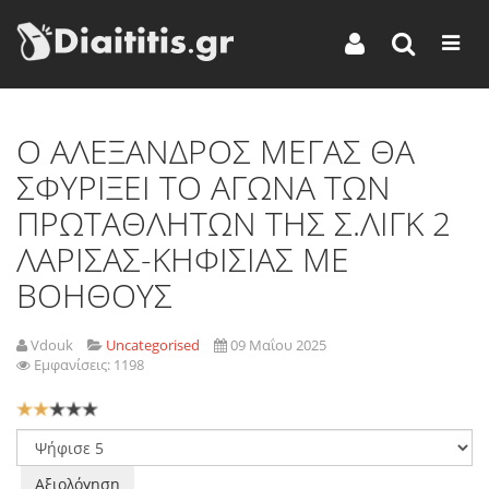
O AΛΕΞΑΝΔΡΟΣ ΜΕΓΑΣ ΘΑ
ΣΦΥΡΙΞΕΙ ΤΟ ΑΓΩΝΑ ΤΩΝ
ΠΡΩΤΑΘΛΗΤΩΝ ΤΗΣ Σ.ΛΙΓΚ 2
ΛΑΡΙΣΑΣ-ΚΗΦΙΣΙΑΣ ΜΕ
ΒΟΗΘΟΥΣ
Vdouk
Uncategorised
09 Μαΐου 2025
Εμφανίσεις: 1198
Αξιολόγηση
Χρήστη:
2
/
5
Παρακαλώ
αξιολογήστε