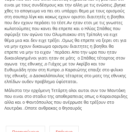
ειναι με τους συνδέσμους και την αλλη με τις ενώσεις ,βγηκε
χθες το απογευμα να πει οτι υπάρχει θεμα με τους ορισμούς
στη σουπερ λίγκ και κακως εχουν οριστει διαιτητές η βοηθοι
που δεν εχουν περάσει το τέστ.Αν ηταν ετσι με τις γνωστες
κωλοτούμπες που κανει θα επρεπε και ο Ηλίας Σπάθας που
σφύριξε τον αγώνα του Ολυμπιακου στη Τρίπολη να ειχε
θέμα μια και δεν ειχε τρέξει .Ομως θα επρεπε να ξερει οτι για
να μην εχουν δικαιωμα ορισμου διαιτητες η βοηθοι θα
επρεπε να μην το ειχαν ΄περάσει Απο την ωρα που ηταν
δικαιολογημένοι γιατι ηταν σε μάτς ο Σπάθας τέταρτος στον
αγωνα της εθνικης ,ο Γιάχος με τον Ακρίβο και τον
Ευθυμιάδη ηταν στη Κυπρο ,ο Καρσιώτης επαιξε στο φιλικο
της εθνικής .ο Δασκαλόπουλος τέταρτος στο ματς της εθνικης
ελπίδων ουδεν προβλημα ύφίσταται.
Μάλιστα την ερχόμενη Τετάρτη ολοι αυτοι συν τον Μαντάκη
που ειναι στο σταδιο της αποθεραπειας οπως ο Καραισαριδης
αλλα και ο Φαντόπουλος που ανέρρωσε θα τρέξουν στο
Λουτράκι .Οποτε ανθρακας ο θησαυρός
Προηγούμενο
Επόμενο