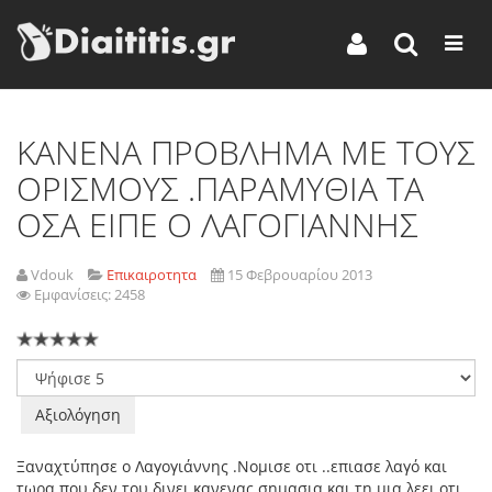
ΚΑΝΕΝΑ ΠΡΟΒΛΗΜΑ ΜΕ ΤΟΥΣ
ΟΡΙΣΜΟΥΣ .ΠΑΡΑΜΥΘΙΑ ΤΑ
ΟΣΑ ΕΙΠΕ Ο ΛΑΓΟΓΙΑΝΝΗΣ
Vdouk
Επικαιροτητα
15 Φεβρουαρίου 2013
Εμφανίσεις: 2458
Παρακαλώ
αξιολογήστε
Ξαναχτύπησε ο Λαγογιάννης .Νομισε οτι ..επιασε λαγό και
τωρα που δεν του δινει κανενας σημασια και τη μια λεει οτι