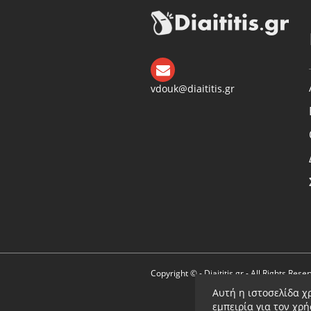
vdouk@diaititis.gr
Copyright © - Diaititis.gr - All Rights Rese
Αυτή η ιστοσελίδα χ
εμπειρία για τον χρ