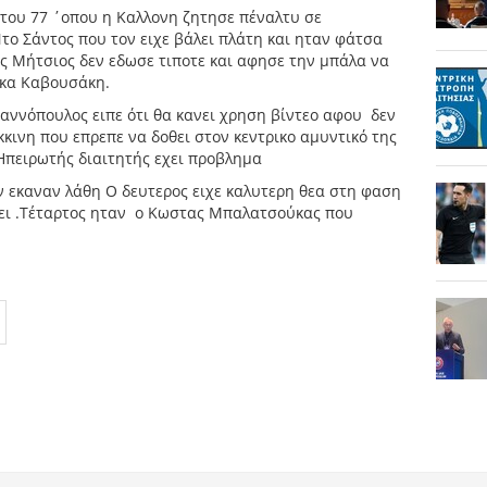
του 77 ΄οπου η Καλλονη ζητησε πέναλτυ σε
ο Σάντος που τον ειχε βάλει πλάτη και ηταν φάτσα
ος Μήτσιος δεν εδωσε τιποτε και αφησε την μπάλα να
ακα Καβουσάκη.
αννόπουλος ειπε ότι θα κανει χρηση βίντεο αφου δεν
κκινη που επρεπε να δοθει στον κεντρικο αμυντικό της
 Ηπειρωτής διαιτητής εχει προβλημα
ν εκαναν λάθη Ο δευτερος ειχε καλυτερη θεα στη φαση
σει .Τέταρτος ηταν ο Κωστας Μπαλατσούκας που