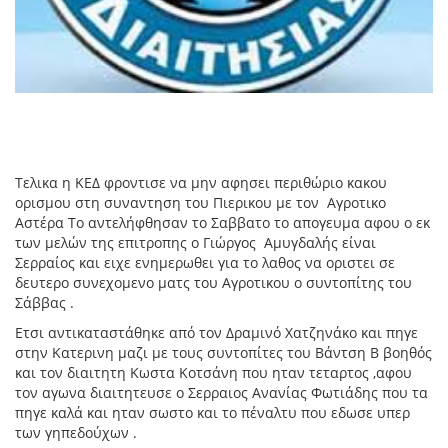
Τελικα η ΚΕΔ φροντισε να μην αφησει περιθώριο κακου
ορισμου στη συναντηση του Πιερικου με τον Αγροτικο
Αστέρα Το αντελήφθησαν το Σαββατο το απογευμα αφου ο εκ
των μελών της επιτροπης ο Γιώργος Αμυγδαλής είναι
Σερραίος και ειχε ενημερωθει για το λαθος να οριστει σε
δευτερο συνεχομενο ματς του Αγροτικου ο συντοπίτης του
Σάββας .
Ετσι αντικαταστάθηκε από τον Δραμινό Χατζηνάκο και πηγε
στην Κατερινη μαζι με τους συντοπίτες του Βάντση Β βοηθός
και τον διαιτητη Κωστα Κοτσάνη που ηταν τεταρτος ,αφου
τον αγωνα διαιτητευσε ο Σερραιος Ανανίας Φωτιάδης που τα
πηγε καλά και ηταν σωστο και το πέναλτυ που εδωσε υπερ
των γηπεδούχων .