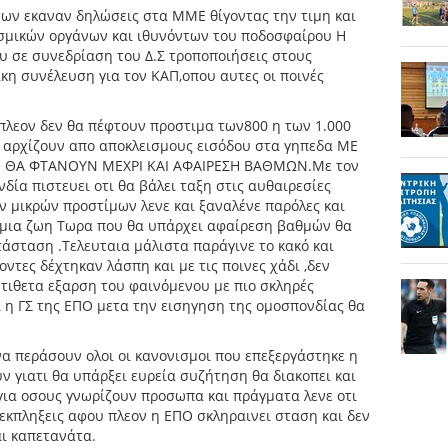
σων εκαναν δηλώσεις στα ΜΜΕ θίγοντας την τιμη και
σμικών οργάνων και ιθυνόντων του ποδοσφαίρου Η
υ σε συνεδρίαση του Δ.Σ τροποποιήσεις στους
κη συνέλευση για τον ΚΑΠ,οπου αυτες οι ποινές
πλεον δεν θα πέφτουν προστιμα των800 η των 1.000
υ αρχίζουν απο αποκλεισμους εισόδου στα γηπεδα ΜΕ
Ι ΘΑ ΦΤΑΝΟΥΝ ΜΕΧΡΙ ΚΑΙ ΑΦΑΙΡΕΣΗ ΒΑΘΜΩΝ.Με τον
ία πιστευει οτι θα βάλει ταξη στις αυθαιρεσίες
 μικρών προστίμων λενε και ξαναλένε παρόλες και
ν μια ζωη Τωρα που θα υπάρχει αφαίρεση βαθμών θα
τάσταση .Τελευταια μάλιστα παράγινε το κακό και
ντες δέχτηκαν λάσπη και με τις ποινες χάδι ,δεν
τιθετα εξαρση του φαινόμενου με πιο σκληρές
 η ΓΣ της ΕΠΟ μετα την εισηγηση της ομοσπονδίας θα
να περάσουν ολοι οι κανονισμοι που επεξεργάστηκε η
ν γιατι θα υπάρξει ευρεία συζήτηση θα διακοπει και
για οσους γνωρίζουν προσωπα και πράγματα λενε οτι
κπληξεις αφου πλεον η ΕΠΟ σκληραινει σταση και δεν
αι καπετανάτα.