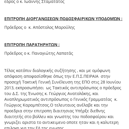
εδρος ο κ. Ιωάννης Σταματάτος
ΕΠΙΤΡΟΠΗ ΔΙΟΡΓΑΝΩΣΕΩΝ ΠΟΔΟΣΦΑΙΡΙΚΩΝ ΥΠΟΔΟΜΏΝ :
Πρόεδρος ο κ. Απόστολος Μαρούλης
ΕΠΙΤΡΟΠΗ ΠΑΡΑΤΗΡΗΤΩΝ
:
Πρόεδρος ο κ. Παναγιώτης Λαπατάς
Τέλος κατόπιν διαλογικής συζήτησης , και με ομόφωνη
απόφαση αποφασίσθηκε όπως την Ε.Π.Σ.ΠΕΙΡΑΙΑ στην
προσεχή Τακτική Γενική Συνέλευση της ΕΠΟ στις 28 Ιουνίου
2013, εκπροσωπήσει ως Τακτικός αντιπρόσωπος ο πρόεδρος
του Δ.Σ. της Ένωσης κ. Γεώργιος Ανατολάκης, και
Αναπληρωματικός αντιπρόσωπος ο Γενικός Γραμματέας κ.
Γεώργιος Καραμπέτσος.Ο τελευταιος ανέλαβε και την
προεδρια στην επιτροπη διαιτησιας Υπήρξε διεθνης
διαιτητής στο βολλευ και γνωστης του ποδοσφαίρου και
γνωριζει αριστα το αντικειμενο οποτε ηταν και η καλυτερη
επιλογη για την ΕΔ της ενωσης.