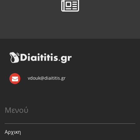
vdouk@diaititis.gr
Μενού
Αρχικη