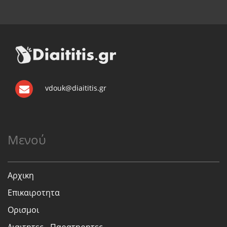
vdouk@diaititis.gr
Μενού
Αρχικη
Επικαιροτητα
Ορισμοι