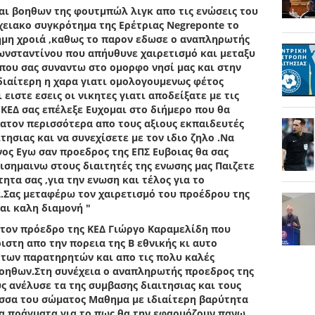
αι βοηθων της φουτμπώλ λιγκ απο τις ενώσεις του
χειακο συγκρότημα της Ερέτριας Νegreponte το
ημη χροιά ,καθως το παρον εδωσε ο αναπληρωτής
ωνσταντίνου που απήυθυνε χαιρετισμό και μεταξυ
που σας συναντω στο ομορφο νησί μας και στην
ιδιαίτερη η χαρα γιατι ομολογουμενως φέτος
ειστε εσεις οι νικητες γιατι αποδείξατε με τις
 ΚΕΔ σας επέλεξε Ευχομαι στο διήμερο που θα
νατον περισσότερα απο τους αξιους εκπαιδευτές
ησιας και να συνεχίσετε με τον ιδιο ζηλο .Να
νος Εγω σαν προεδρος της ΕΠΣ Ευβοιας θα σας
ισημαινω στους διαιτητές της ενωσης μας Παιζετε
ητα σας ,για την ενωση και τέλος για το
.Σας μεταφέρω τον χαιρετισμό του προέδρου της
αι καλη διαμονή "
 τον πρόεδρο της ΚΕΔ Γιώργο Καραμελίδη που
ιστη απο την πορεια της Β εθνικής κι αυτο
 των παρατηρητών και απο τις πολυ καλές
βοηθων.Στη συνέχεια ο αναπληρωτής προεδρος της
 ανέλυσε τα της συμβασης διαιτησιας και τους
ώσσα του σώματος Μαθημα με ιδιαίτερη βαρύτητα
κα πράγματα για το πως θα την εφαρμόζουν πανω