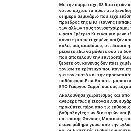
Με την συμμετοχη 88 διαιτητών κ
νότου αρχισε το πρωι στο ξενοδο
διήμερο σεμινάριο που ειχε επίσ
προεδρος της ΕΠΟ Γιαννης Παπακ
των αλλων τους τονισε"χαίρομαι 
ωραια Ερέτρια Κι ειναι για μενα 
κανατε μια πετυχημένη σαιζον και 
καλες σας αποδόσεις οτι δικαια η
μεινετε εδω να μάθετε οσο το δυ
που αποτελουν την επιτροπή διαιτ
ξερετε οτι κανενας δεν παει χαμέ
τονίσω το τρίπτυχο που παντα επ
για τον ευατό και την προσωπικότ
ποδόσφαρο.Ετσι θα πατε μπροστα
ΕΠΟ Γιώργου Σαρρή και σας ευχομ
Ακολούθησε χαιρετισμος και απο
ανεφερε πως η εικονα ειναι ευχάρ
προκύπτει πέρα απο τις εκθεσεις
βαθμολογίες των διαιτητών και 
επιτροπής Θανάσης Μπριάκος τους
εκανε μάθημα γυρω απο την ..γλ
και οι διαιτητές εμαθαν σημαντι