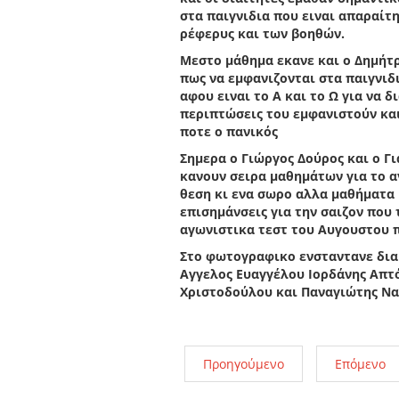
στα παιγνιδια που ειναι απαραίτ
ρέφερυς και των βοηθών.
Μεστο μάθημα εκανε και ο Δημήτ
πως να εμφανιζονται στα παιγνιδ
αφου ειναι το Α και το Ω για να 
περιπτώσεις του εμφανιστούν και
ποτε ο πανικός
Σημερα ο Γιώργος Δούρος και ο Γι
κανουν σειρα μαθημάτων για το α
θεση κι ενα σωρο αλλα μαθήματα κ
επισημάνσεις για την σαιζον που
αγωνιστικα τεστ του Αυγουστου π
Στο φωτογραφικο ενσταντανε διακ
Αγγελος Ευαγγέλου Ιορδάνης Απτ
Χριστοδούλου και Παναγιώτης Νακ
Προηγούμενο
Επόμενο