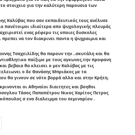
ητο στοιχειο για την καλύτερη παρουσια των
ρης Καλύβας που σαν εκπαιδευτικός τους ανέλυσε
ια πανέτοιμοι ιδιαίτερα απο ψυχολογικής πλευράς
διαχειριστεί ενας ρέφερυ τις οποιες δυσκολες
 πρεπει να τον διακρινει παντα η ψυχραιμια και
αννης Τσαχειλίδης θα παρουν την ..σκυτάλη και θα
ντιαθλητικο παίξιμο με τους αγκωνες,την προφανη
αι βεβαια θα κλεισει ο μεν Καλύβας με τις
 τελειωνει ο δε Θανάσης Μπριάκος με τα
ου θα γινουν σε νότο βορρά αλλα και στην Κρήτη.
ρινονται οι Αθηναίοι διαιτητες και βοηθοι
όσογλου Τάσος Παπαπέτρου Νικος Χαρίτος Πετρος
όπουλος σ ενα διαλειμμα του σεμιναρίου .