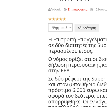
Vdouk
Επικαιροτητα
12 Ιουνί
Αξιολόγηση
Χρήστη:
5
/
5
Παρακαλώ
αξιολογήστε
Η Επιτροπή Επαγγελματ
σε δύο διαιτητές της Sup
περασμένου έτους.
Ο νόμος ορίζει ότι οι δ
δήλωση περιουσιακής κα
στην ΕΕΑ.
Σε δύο ρέφερι της Super
και στον (υποψήφιο διε
πρόστιμο 6.000 ευρώ και 
αφορά τον δεύτερο, υπέ
απορρίφθηκε. Οι εν λόγ