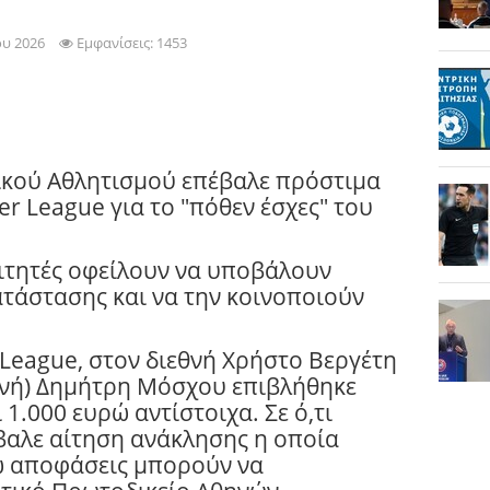
ου 2026
Εμφανίσεις: 1453
ικού Αθλητισμού επέβαλε πρόστιμα
er League για το "πόθεν έσχες" του
ιαιτητές οφείλουν να υποβάλουν
τάστασης και να την κοινοποιούν
 League, στον διεθνή Χρήστο Βεργέτη
θνή) Δημήτρη Μόσχου επιβλήθηκε
1.000 ευρώ αντίστοιχα. Σε ό,τι
βαλε αίτηση ανάκλησης η οποία
ω αποφάσεις μπορούν να