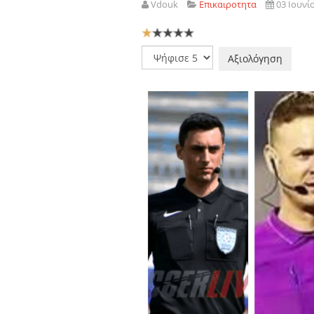
Vdouk
Επικαιροτητα
03 Ιουνί
Αξιολόγηση
Χρήστη:
1
/
5
Παρακαλώ
αξιολογήστε