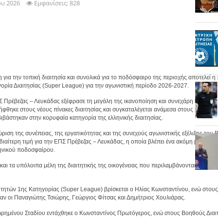
ου 2026
Εμφανίσεις: 828
η για την τοπική διαιτησία και συνολικά για το ποδόσφαιρο της περιοχής αποτελεί 
ορία Διαιτησίας (Super League) για την αγωνιστική περίοδο 2026-2027.
 Πρέβεζας – Λευκάδας εξέφρασε τη μεγάλη της ικανοποίηση και συνεχάρη θερμά το
φθηκε στους νέους πίνακες διαιτησίας και συγκαταλέγεται ανάμεσα στους μόλις τέ
ιβάστηκαν στην κορυφαία κατηγορία της ελληνικής διαιτησίας.
ριση της συνέπειας, της εργατικότητας και της συνεχούς αγωνιστικής εξέλιξης του 
ιαίτερη τιμή για την ΕΠΣ Πρέβεζας – Λευκάδας, η οποία βλέπει ένα ακόμη μέλος της
ηνικού ποδοσφαίρου.
ι τα υπόλοιπα μέλη της διαιτητικής της οικογένειας που περιλαμβάνονται στους π
τητών 1ης Κατηγορίας (Super League) βρίσκεται ο Ηλίας Κωνσταντίνου, ενώ στους 
ν οι Παναγιώτης Τσιώρης, Γεώργιος Φίτσας και Δημήτριος Χουλιάρας.
ωρημένου Σταδίου εντάχθηκε ο Κωνσταντίνος Πρωτόγερος, ενώ στους Βοηθούς Διαι