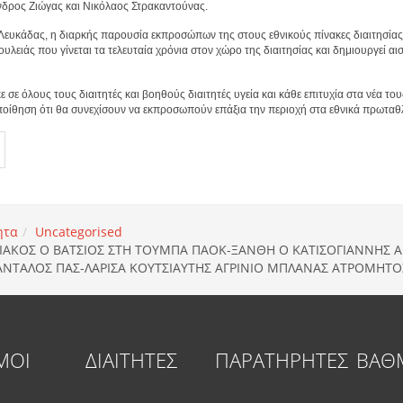
νδρος Ζιώγας και Νικόλαος Στρακαντούνας.
Λευκάδας, η διαρκής παρουσία εκπροσώπων της στους εθνικούς πίνακες διαιτησίας
λειάς που γίνεται τα τελευταία χρόνια στον χώρο της διαιτησίας και δημιουργεί αισ
σε όλους τους διαιτητές και βοηθούς διαιτητές υγεία και κάθε επιτυχία στα νέα του
ποίθηση ότι θα συνεχίσουν να εκπροσωπούν επάξια την περιοχή στα εθνικά πρωταθ
ητα
Uncategorised
ΕΙΑΚΟΣ Ο ΒΑΤΣΙΟΣ ΣΤΗ ΤΟΥΜΠΑ ΠΑΟΚ-ΞΑΝΘΗ Ο ΚΑΤΙΣΟΓΙΑΝΝΗΣ
ΝΤΑΛΟΣ ΠΑΣ-ΛΑΡΙΣΑ ΚΟΥΤΣΙΑΥΤΗΣ ΑΓΡΙΝΙΟ ΜΠΛΑΝΑΣ ΑΤΡΟΜΗΤΟ
ΜΟΙ
ΔΙΑΙΤΗΤΕΣ
ΠΑΡΑΤΗΡΗΤΕΣ
ΒΑΘ