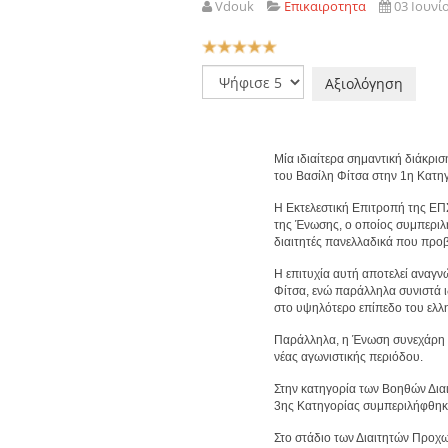
Vdouk
Επικαιροτητα
03 Ιουνί
Αξιολόγηση
Χρήστη:
5
/
5
Παρακαλώ
αξιολογήστε
Μία ιδιαίτερα σημαντική διάκρισ
του Βασίλη Φίτσα στην 1η Κατηγ
Η Εκτελεστική Επιτροπή της ΕΠΣ
της Ένωσης, ο οποίος συμπεριλή
διαιτητές πανελλαδικά που προβ
Η επιτυχία αυτή αποτελεί αναγνώ
Φίτσα, ενώ παράλληλα συνιστά ιδ
στο υψηλότερο επίπεδο του ελλ
Παράλληλα, η Ένωση συνεχάρη κα
νέας αγωνιστικής περιόδου.
Στην κατηγορία των Βοηθών Διαι
3ης Κατηγορίας συμπεριλήφθηκα
Στο στάδιο των Διαιτητών Προχ