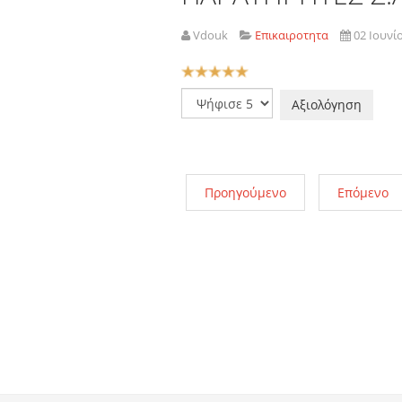
Vdouk
Επικαιροτητα
02 Ιουνί
Αξιολόγηση
Χρήστη:
5
/
5
Παρακαλώ
αξιολογήστε
Προηγούμενο
Επόμενο