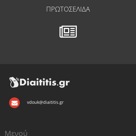
ΠΡΩΤΟΣΕΛΙΔΑ
vdouk@diaititis.gr
Μενού