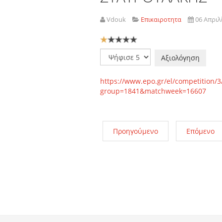
Vdouk
Επικαιροτητα
06 Απριλ
Αξιολόγηση
Χρήστη:
1
/
5
Παρακαλώ
αξιολογήστε
https://www.epo.gr/el/competition/
group=1841&matchweek=16607
Προηγούμενο
Επόμενο