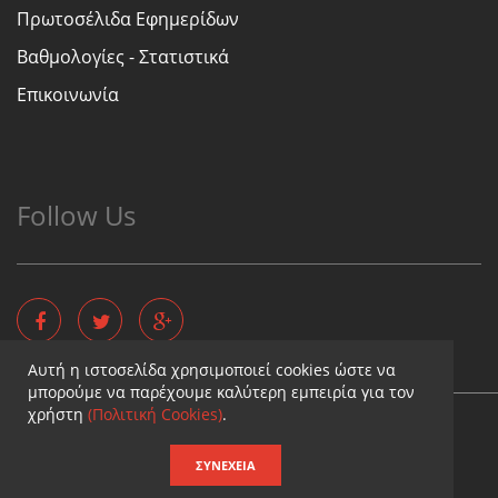
Πρωτοσέλιδα Εφημερίδων
Βαθμολογίες - Στατιστικά
Επικοινωνία
Follow Us
Αυτή η ιστοσελίδα χρησιμοποιεί cookies ώστε να
μπορούμε να παρέχουμε καλύτερη εμπειρία για τον
χρήστη
(Πολιτική Cookies)
.
Copyright © - Diaititis.gr - All Rights Reserved.
Σχεδιασμός & κατασκευή ιστοσελίδων
ΣΥΝΈΧΕΙΑ
Καταχωρηση επιχειρησης