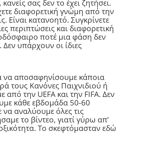
 κανείς σας δεν το έχει ζητήσει.
χετε διαφορετική γνώμη από την
ς. Είναι κατανοητό. Συγκρίνετε
διες περιπτώσεις και διαφορετική
οδόσφαιρο ποτέ μια φάση δεν
η. Δεν υπάρχουν οι ίδιες
ια να αποσαφηνίσουμε κάποια
ρά τους Κανόνες Παιχνιδιού ή
ε από την UEFA και την FIFA. Δεν
υμε κάθε εβδομάδα 50-60
 να αναλύουμε όλες τις
σαμε το βίντεο, γιατί γύρω απ’
οξικότητα. Το σκεφτόμασταν εδώ