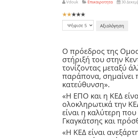
Vdouk
Επικαιροτητα
30 Δεκεμ
Αξιολόγηση
Χρήστη:
2
/
5
Παρακαλώ
αξιολογήστε
Ο πρόεδρος της Ομοσ
στήριξή του στην Κεν
τονίζοντας μεταξύ ά
παράπονα, σημαίνει π
κατεύθυνση».
«Η ΕΠΟ και η ΚΕΔ είν
ολοκληρωτικά την ΚΕΔ
είναι η καλύτερη που
Γκαγκάτσης και πρόσ
«Η ΚΕΔ είναι ανεξάρτ