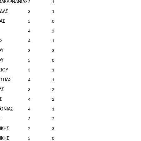
ΟΑΚΑΡΝΑΝΙΑΣ
2
1
ΙΔΑΣ
3
1
ΑΣ
5
0
4
2
Σ
4
1
ΟΥ
3
3
ΟΥ
5
0
ΕΙΟΥ
3
1
ΩΤΙΑΣ
4
1
ΑΣ
3
2
Σ
4
2
ΟΝΙΑΣ
4
1
Σ
3
2
ΙΚΗΣ
2
3
ΙΚΗΣ
5
0