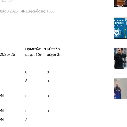
βρίου 2025
Εμφανίσεις: 1300
Πρωταλημα
Κύπελο
2025/26
μεχρι 10η
μέχρι 3η
0
0
6
0
ΩΝ
3
3
ΩΝ
3
3
ΩΝ
3
1