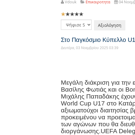
Vdouk
Επικαιροτητα
04 Νοεμ
Αξιολόγηση
Χρήστη:
1
/
5
Παρακαλώ
αξιολογήστε
Στο Παγκόσμιο Κύπελλο U1
Δευτέρα, 03 Νοεμβρίου 2025 03:39
Μεγάλη διάκριση για την ε
Βασίλης Φωτιάς και οι Βο
Μιχάλης Παπαδάκης έχουν 
World Cup U17 στο Κατάρ. 
αξιωματούχοι διαιτησίας β
προκειμένου να προετοιμα
των αγώνων που θα διευθ
διοργάνωσης.UEFA Delega