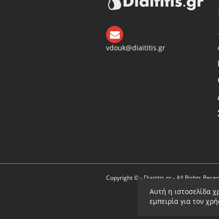
vdouk@diaititis.gr
Copyright © - Diaititis.gr - All Rights Rese
Αυτή η ιστοσελίδα χ
εμπειρία για τον χρ