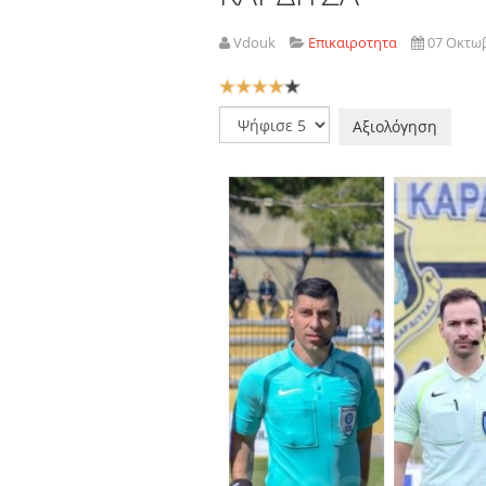
Vdouk
Επικαιροτητα
07 Οκτω
Αξιολόγηση
Χρήστη:
4
/
5
Παρακαλώ
αξιολογήστε