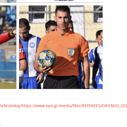
clefindmkaj/https://www.epo.gr/media/files/REFEREES/ORISMOI_2