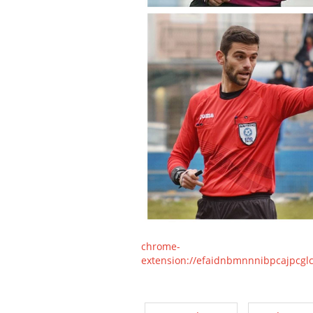
chrome-
extension://efaidnbmnnnibpcajpcgl