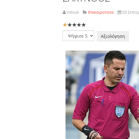
Vdouk
Επικαιροτητα
03 Σεπτε
Αξιολόγηση
Χρήστη:
1
/
5
Παρακαλώ
αξιολογήστε