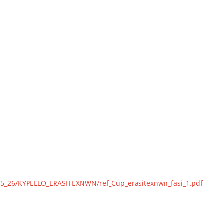
025_26/KYPELLO_ERASITEXNWN/ref_Cup_erasitexnwn_fasi_1.pdf