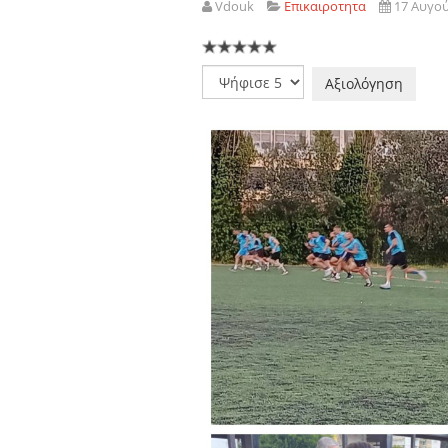
Vdouk
Επικαιροτητα
17 Αυγο
Παρακαλώ
αξιολογήστε