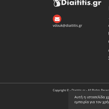
vdouk@diaititis.gr
Copyright © - Diaititis.gr - All Rights Rese
Αυτή η ιστοσελίδα χ
εμπειρία για τον χρ