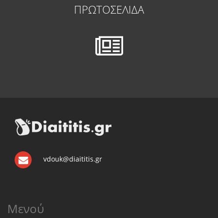
ΠΡΩΤΟΣΕΛΙΔΑ
vdouk@diaititis.gr
Μενού