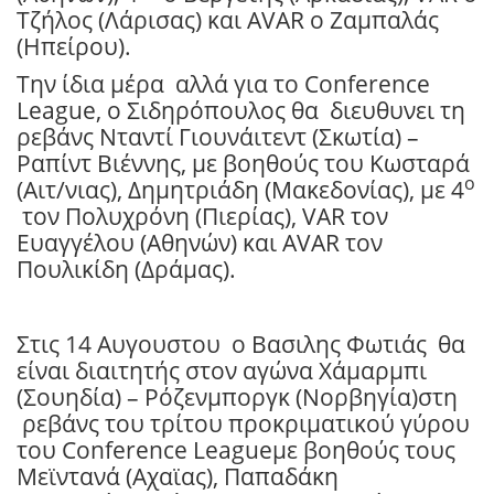
Τζήλος (Λάρισας) και AVAR ο Ζαμπαλάς
(Ηπείρου).
Την ίδια μέρα
αλλά για το Conference
League, ο Σιδηρόπουλος θα
διευθυνει τη
ρεβάνς Νταντί Γιουνάιτεντ (Σκωτία) –
Ραπίντ Βιέννης, με βοηθούς του Κωσταρά
ο
(Αιτ/νιας), Δημητριάδη (Μακεδονίας), με 4
τον Πολυχρόνη (Πιερίας), VAR τον
Ευαγγέλου (Αθηνών) και AVAR τον
Πουλικίδη (Δράμας).
Στις 14 Αυγουστου
ο Βασιλης Φωτιάς
θα
είναι διαιτητής στον αγώνα Χάμαρμπι
(Σουηδία) – Ρόζενμποργκ (Νορβηγία)στη
ρεβάνς του τρίτου προκριματικού γύρου
του Conference Leagueμε βοηθούς τους
Μεϊντανά (Αχαϊας), Παπαδάκη