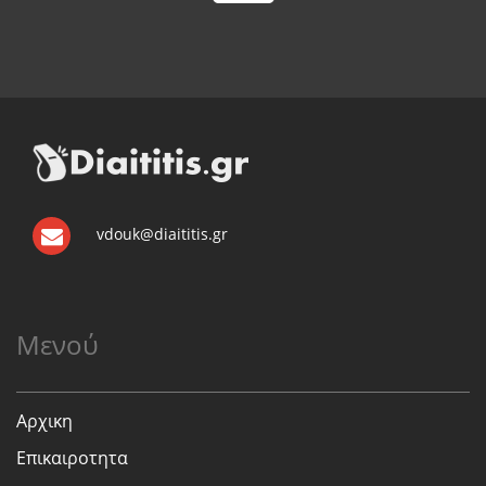
vdouk@diaititis.gr
Μενού
Αρχικη
Επικαιροτητα