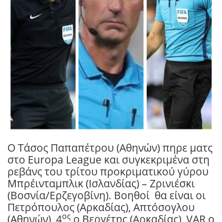
Ο Τάσος Παπαπέτρου (Αθηνών) πηρε ματς
στο Europa League και συγκεκριμένα στη
ρεβάνς του τρίτου προκριματικού γύρου
Μπρέινταμπλικ (Ισλανδίας) – Ζρινιέσκι
(Βοσνία/Ερζεγοβίνη). Βοηθοί
θα είναι οι
Πετρόπουλος (Αρκαδίας), Απτόσογλου
ος
(Αθηνών), 4
ο Βεργέτης (Αρκαδίας), VAR ο