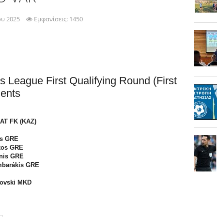
ου 2025
Εμφανίσεις: 1450
League First Qualifying Round (First
ments
AT FK (KAZ)
os GRE
ïkos GRE
nnis GRE
umbarákis GRE
rovski MKD