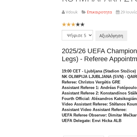
Vdouk
Επικαιροτητα
29 Ιουνί
Αξιολόγηση
Χρήστη:
3
/
5
Παρακαλώ
αξιολογήστε
2025/26 UEFA Champions 
Legs) - Referee Appoint
19:00 CET - Ljubljana (Stadion Stožice)
NK OLIMPIJA LJUBLJANA (SVN) - QAIR
Referee: Chrístos Vergétis GRE
Assistant Referee 1: Andréas Fotópoul
Assistant Referee 2: Konstandínos Stá
Fourth Official: Aléxandros Katsikogiá
Video Assistant Referee: Stéfanos Ko
Assistant Video Assistant Referee:
UEFA Referee Observer: Dimitar Mečka
UEFA Delegate: Envi Hicka ALB