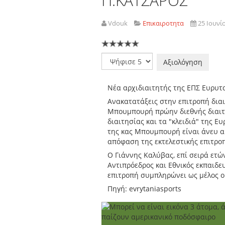
Π.ΚΑΤΣΑΡΟΣ
Vdouk
Επικαιροτητα
25 Ιουνί
Παρακαλώ
αξιολογήστε
Νέα αρχιδιαιτητής της ΕΠΣ Ευρυ
Ανακατατάξεις στην επιτροπή δια
Μπουμπουρή πρώην διεθνής διαιτ
διαιτησίας και τα "κλειδιά" της Ε
της κας Μπουμπουρή είναι άνευ α
απόφαση της εκτελεστικής επιτρο
Ο Γιάννης Καλύβας, επί σειρά ετ
Αντιπρόεδρος και Εθνικός εκπαιδε
επιτροπή συμπληρώνει ως μέλος 
Πηγή: evrytaniasports