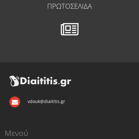
ΠΡΩΤΟΣΕΛΙΔΑ
vdouk@diaititis.gr
Μενού