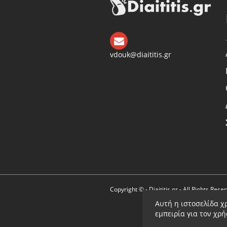
vdouk@diaititis.gr
Copyright © - Diaititis.gr - All Rights Rese
Αυτή η ιστοσελίδα χ
εμπειρία για τον χρ