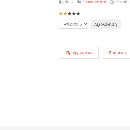
Vdouk
Επικαιροτητα
05 Μαΐο
Αξιολόγηση
Χρήστη:
2
/
5
Παρακαλώ
αξιολογήστε
Προηγούμενο
Επόμενο