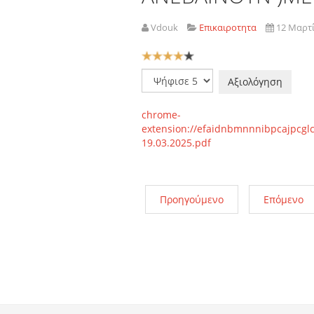
Vdouk
Επικαιροτητα
12 Μαρτ
Αξιολόγηση
Χρήστη:
4
/
5
Παρακαλώ
αξιολογήστε
chrome-
extension://efaidnbmnnnibpcajpcgl
19.03.2025.pdf
Προηγούμενο
Επόμενο