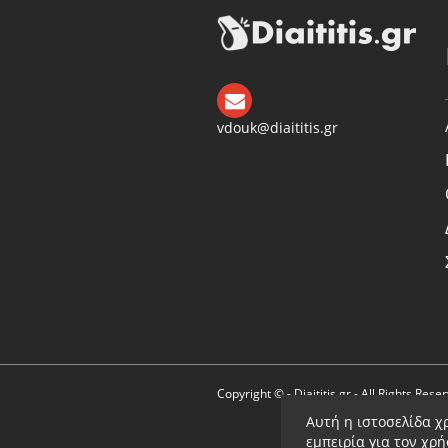
vdouk@diaititis.gr
Copyright © - Diaititis.gr - All Rights Rese
Αυτή η ιστοσελίδα χ
εμπειρία για τον χρ