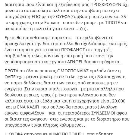
διαιτησια ,που είναι και η εξιδίκευση μας ΠΡΟΣΚΡΟΥΟΥΝ όχι
μονο στο αυτοδιοίκητο αλλα και στην συμβαση που εχει
υπογράψει η ΕΠΟ με την ΟΥΕΦΑ Συμβαση που εχουν και 35
ακομη χωρες στην Ευρωπη οποτε δεν μπορει με ΤΙΠΟΤΕ να
ακουμπήσει η πολιτεία γιατι κανει ..τζιζ .
Εμεις θα παραθεσουμε παρακατω τι περιλαμβανει το
προσχεδιο για την διαιτησια αλλα θα σχολιάσουμε ένα προς
ένα τα σημεια για τα οποια ΠΡΟΦΑΝΩΣ οι εισηγητές
συμβουλοι η τελος παντων η επιτροπη που εκανε την
νομοπαρασκευαστικη εργασια ΑΓΝΟΕΙ βασικα πράγματα .
ΠΡΩΤΑ απ όλα περι ποιας ΟΜΟΣΠΟΝΔΙΑΣ ομιλούν όταν η
ΟΔΠΕ εχει μεινει μονο με τον τιτλο εχοντας εδώ και χρονια
να παρει δηλώσεις διαιτητων εκτος από καποιους μη εν
ενεργεια Στην ουσια υπολειτουργει με μια υπαλληλο που
δουλευει μερικες ωρες ( μ ένα προυπολογισμο που δεν
καλυπτει ουτε τα εξοδα μια και η επιχορηγηση είναι 20.000
και μ ΕΝΑ ΚΑΔΙΠ που σε λιγο θα πασει ,,πατο ) Αναλογη
εικονα εμφανίζουν και οι περισσότεροι ΣΥΝΔΕΣΜΟΙ αφου
οι διαιτητες ανηκουν στις ενώσεις και με το διοριστηριο που
υπογράφουν είναι πληρως καλυμμενοι ,
Η ΟΥΕΦΑ απαγορευει ΔΗΜΟΣΙΟΠΟΙΗΣΗ οποιαδηποτε