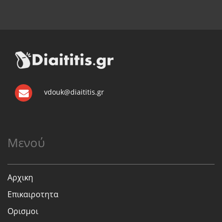
vdouk@diaititis.gr
Μενού
Αρχικη
Επικαιροτητα
Ορισμοι