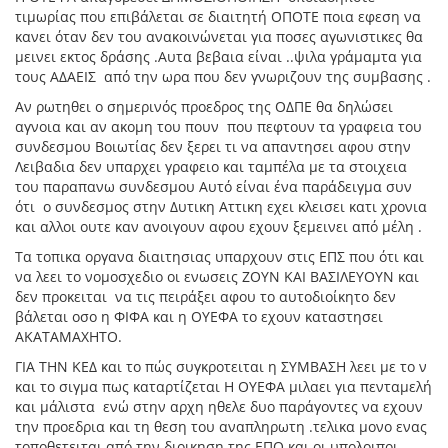
τιμωρίας που επιβάλεται σε διαιτητή ΟΠΟΤΕ ποια εφεση να
κανει όταν δεν του ανακοινώνεται για ποσες αγωνιστικες θα
μεινει εκτος δράσης .Αυτα βεβαια είναι ..ψιλα γράμαμτα για
τους ΑΔΑΕΙΣ από την ωρα που δεν γνωριζουν της συμβασης .
Αν ρωτηθει ο σημερινός προεδρος της ΟΔΠΕ θα δηλώσει
αγνοια και αν ακομη του πουν που πεφτουν τα γραφεια του
συνδεσμου Βοιωτίας δεν ξερει τι να απαντησει αφου στην
Λειβαδια δεν υπαρχει γραφειο και ταμπέλα με τα στοιχεια
του παραπανω συνδεσμου Αυτό είναι ένα παράδειγμα συν
ότι ο συνδεσμος στην Δυτικη Αττικη εχει κλεισει κατι χρονια
και αλλοι ουτε καν ανοιγουν αφου εχουν ξεμεινει από μέλη .
Τα τοπικα οργανα διαιτησιας υπαρχουν στις ΕΠΣ που ότι και
να λεει το νομοσχεδιο οι ενωσεις ΖΟΥΝ ΚΑΙ ΒΑΣΙΛΕΥΟΥΝ και
δεν προκειται να τις πειράξει αφου το αυτοδιοίκητο δεν
βάλεται οσο η ΦΙΦΑ και η ΟΥΕΦΑ το εχουν καταστησει
ΑΚΑΤΑΜΑΧΗΤΟ.
ΓΙΑ ΤΗΝ ΚΕΔ και το πώς συγκροτειται η ΣΥΜΒΑΣΗ λεει με το ν
και το σιγμα πως καταρτίζεται Η ΟΥΕΦΑ μιλαει για πενταμελή
και μάλιστα ενώ στην αρχη ηθελε δυο παράγοντες να εχουν
την προεδρια και τη θεση του αναπληρωτη .τελικα μονο ενας
τοποθετειται από την διοικηση της ΕΠΟ και οι υπολοιποι