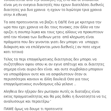
είναι μη εν ενεγεια διαιτητές που εχουν διατελέσει διεθνείς
διαιτητες για δυο χρονια η εχουν το λιγώτερο τρια χρονια
στην Α εθνικη
Τα οσα προτεινονται να βαζει η ΟΔΠΕ ένα με κριτηρια την
ωρα που εχει χρονια να δει τους πινακες ,τον άλλο να τον
οριζει η σουπερ λιγκα και τους τρεις αλλους να προκυπτουν
από τον πίνακα των διεθνων μετα από κληρωση είναι
πράγματα που δεν γινονται γιατι δεν μπορει να υπαρχει
διάκριση και να επιλέγονται μονο διεθνείς ( αν ποτε ισχυε
κατι τετοιο)
Τελος τα περι επαγγελματικης διαιτησιας δεν μπορει να
συζητηθουν αφου οπου κι αν εγινε απέτυχε και οι διαιτητες
σημερα είναι αυριο δεν είναι και ουτε συμβολαιο μπορουν
να υπογράψουν ουτε και να ασφαλιστουν όταν οι
περισσότεροι κανουν κι άλλη δουλειά Οσο για τους
επαγγελματικους συνδεσμους εδώ γελανε ..
Αληθεια δεν ηξεραν δεν ρωταγαν Αυτές οι διαταξεις είναι
εκτος πραγματικότητας και θα μας δοθει η δυνατοηττα να τις
αναλυσουμε και περαιτέρω ‘
ΠΑΜΕ όμως να δουμε τι προτεινετε