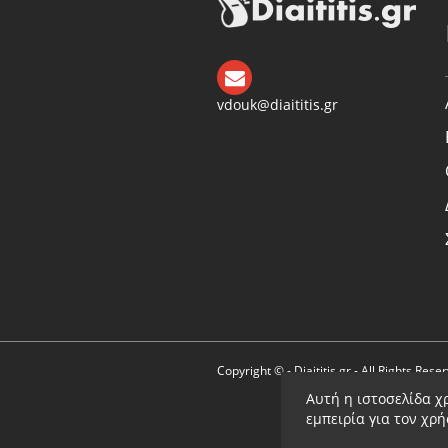
vdouk@diaititis.gr
Copyright © - Diaititis.gr - All Rights Rese
Αυτή η ιστοσελίδα χ
εμπειρία για τον χρ