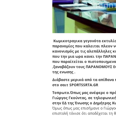
Κωμικοτραγικα γεγονότα εκτυλίσ
παρανομίες που καλειται πλεον ν
κανονισμός με τις αλεπάλληλες 
που την μια ωρα κανει την ΠΑΡΑ
που παραίτείται ο πιστοποιημεν
,ξαναβάζουν τους ΠΑΡΑΝΟΜΟΥΣ Ε
της ενωσης .
Διάβαστε μερικά από τα απίθανα
στο σαιτ
SPORTSSRTA
.
GR
To
πρωτο.Όπως μας ανέφερε ο πρόε
Γιώργος Γκούντας, σε τηλεφωνική
στην ΕΔ της Ένωσης ο Δημήτρης Κ
Όμως όπως μας επισήμανε ο Γιώργος
επιστολή τόνισε ότι αποδέχεται τη 