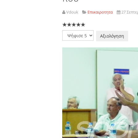
Vdouk
Επικαιροτητα
27 Σεπτε
Παρακαλώ
αξιολογήστε