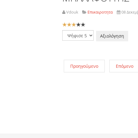
Vdouk
Επικαιροτητα
08 Δεκεμ
Αξιολόγηση
Χρήστη:
3
/
5
Παρακαλώ
αξιολογήστε
Προηγούμενο
Επόμενο