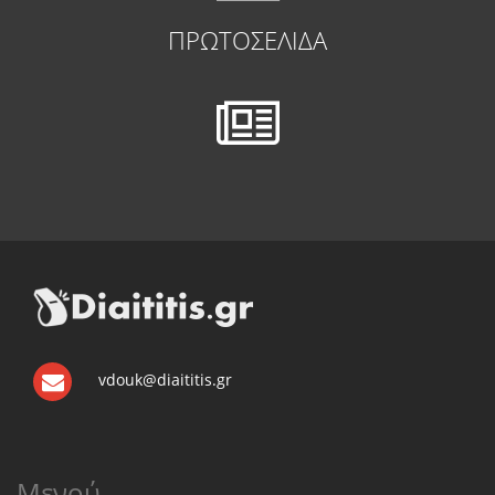
ΠΡΩΤΟΣΕΛΙΔΑ
vdouk@diaititis.gr
Μενού