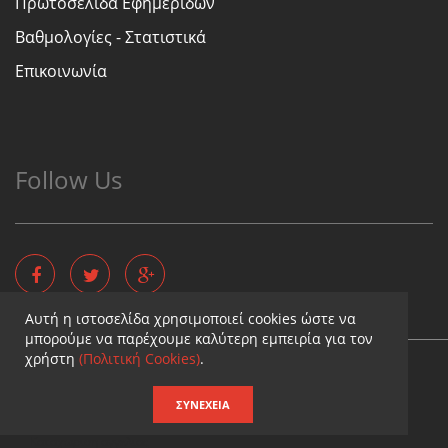
Πρωτοσέλιδα Εφημερίδων
Βαθμολογίες - Στατιστικά
Επικοινωνία
Follow Us
Αυτή η ιστοσελίδα χρησιμοποιεί cookies ώστε να
μπορούμε να παρέχουμε καλύτερη εμπειρία για τον
χρήστη
(Πολιτική Cookies)
.
Copyright © - Diaititis.gr - All Rights Reserved.
Σχεδιασμός & κατασκευή ιστοσελίδων
ΣΥΝΈΧΕΙΑ
Καταχωρηση επιχειρησης
Καταχωριση αγγελιας