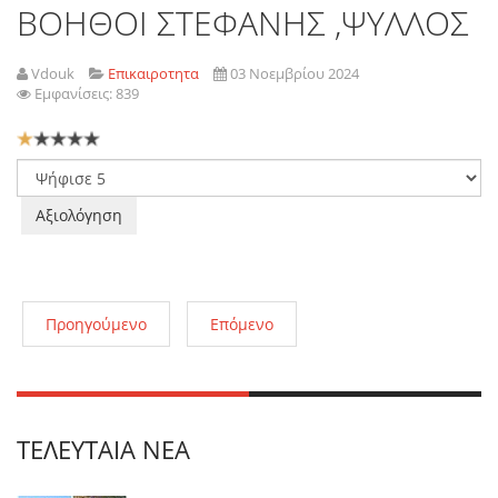
ΒΟΗΘΟΙ ΣΤΕΦΑΝΗΣ ,ΨΥΛΛΟΣ
Vdouk
Επικαιροτητα
03 Νοεμβρίου 2024
Εμφανίσεις: 839
Αξιολόγηση
Χρήστη:
1
/
5
Παρακαλώ
αξιολογήστε
Προηγούμενο
Επόμενο
ΤΕΛΕΥΤΑΊΑ ΝΈΑ