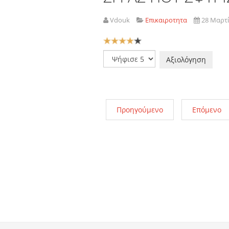
Vdouk
Επικαιροτητα
28 Μαρτ
Αξιολόγηση
Χρήστη:
4
/
5
Παρακαλώ
αξιολογήστε
Προηγούμενο
Επόμενο