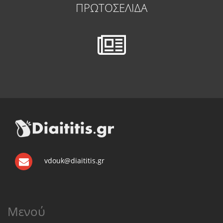
ΠΡΩΤΟΣΕΛΙΔΑ
vdouk@diaititis.gr
Μενού