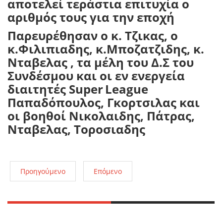
αποτελεί τεράστια επιτυχία ο
αριθμός τους για την εποχή
Παρευρέθησαν ο κ. Τζικας, ο
κ.Φιλιπιαδης, κ.Μποζατζιδης, κ.
Νταβελας , τα μέλη του Δ.Σ του
Συνδέσμου και οι εν ενεργεία
διαιτητές
Super
League
Παπαδόπουλος, Γκορτσιλας και
οι βοηθοί Νικολαιδης, Πάτρας,
Νταβελας, Τοροσιαδης
Προηγούμενο
Επόμενο