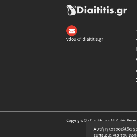
vdouk@diaititis.gr
Copyright © - Diaititis.gr - All Rights Rese
Αυτή η ιστοσελίδα χ
εμπειρία για τον χρ