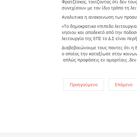
Φρατζέσκος, τονίζοντας ότι δεν του
συνεχίσουν με τον ίδιο τρόπο τη λει
Αναλυτικα η ανακοινωση των προα
«Το δημοκρατικο επιπεδο λειτουργια
νησιου και αποδεκτό από την ποδοσφ
λειτουργία της ΕΠΣ το Δ.Σ είναι περ
Διαβεβαιώνουμε τους παντες ότι η Ε
ο οποίος την καταξίωσε στην κοινων
απλώς προφάσεις εν αμαρτίαις ,δεν
Προηγούμενο
Επόμενο