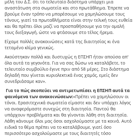
μέλη του Δ.Σ. ότι το τελευταίο διάστημα υπάρχει μια
αναστάτωση στα σωματεία και στο πρωτάθλημα. Έπρεπε να
βρούμε έναν τρόπο να μπορέσουμε να χαμηλώσουμε τους
τόνους, γιατί τα πρωταθλήματα είναι στην τελική τους ευθεία
και θα πρέπει όλοι μαζί να προσπαθήσουμε για την ομαλή
τους διεξαγωγή, ώστε να φτάσουμε στο τέλος ήρεμα.
Είχαμε πολλές ανακοινώσεις κατά της διαιτησίας κι ένα
τεταμένο κλίμα γενικώς.
Ακούστηκαν πολλά και δυστυχώς η ΕΠΣΗΠ ήταν απούσα απ'
όλα αυτά τα γεγονότα. Για να σας δώσω να καταλάβετε, το
τελευταίο συμβούλιο έγινε πριν από 58 μέρες. Στο διάστημα
δηλαδή που γίνεται κυριολεκτικά ένας χαμός, εμείς δεν
συνεδριάσαμε καν».
Για το πώς σκοπεύει να αντιμετωπίσει η ΕΠΣΗΠ αυτά τα
φαινόμενα των ανακοινώσεων:
«Πρέπει να χαμηλώσουν οι
τόνοι. Ερασιτεχνικά σωματεία είμαστε και δεν υπάρχει λόγος
να αναφερόμαστε συνεχώς στη διαιτησία. Παντού θα
υπάρχουν προβλήματα και θα γίνονται λάθη στη διαιτησία.
Λάθη κάνουμε όλοι μας όσοι ασχολούμαστε με τα κοινά. Αυτό
ειδικά το θέμα πρέπει να το καταλάβουμε, γιατί όσο
περισσότερο ασχολούμαστε με τους διαιτητές τόσο