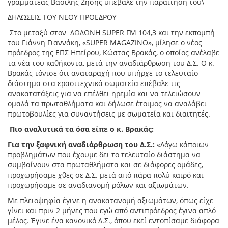
γραμματέας Βασίλης Ζήσης υπεβαλε την παραίτηση του\
ΔΗΛΩΣΕΙΣ ΤΟΥ ΝΕΟΥ ΠΡΟΕΔΡΟΥ
Στο μεταξύ στον
ΔΩΔΩΝΗ SUPER FM 104,3 και την εκπομπή
του Γιάννη Γιαννάκη, «SUPER MAGAZINO», μίλησε ο νέος
πρόεδρος της ΕΠΣ Ηπείρου, Κώστας Βρακάς, ο οποίος ανέλαβε
τα νέα του καθήκοντα, μετά την αναδιάρθρωση του Δ.Σ. Ο κ.
Βρακάς τόνισε ότι αναταραχή που υπήρχε το τελευταίο
διάστημα στα ερασιτεχνικά σωματεία επέβαλε τις
ανακατατάξεις για να επέλθει ηρεμία και να τελειώσουν
ομαλά τα πρωταθλήματα και δήλωσε έτοιμος να αναλάβει
πρωτοβουλίες για συναντήσεις με σωματεία και διαιτητές.
Πιο αναλυτικά τα όσα είπε ο κ. Βρακάς:
Για την ξαφνική αναδιάρθρωση του Δ.Σ.:
«Λόγω κάποιων
προβλημάτων που έχουμε δει το τελευταίο διάστημα να
συμβαίνουν στα πρωταθλήματα και σε διάφορες ομάδες,
προχωρήσαμε χθες σε Δ.Σ. μετά από πάρα πολύ καιρό και
προχωρήσαμε σε αναδιανομή ρόλων και αξιωμάτων.
Με πλειοψηφία έγινε η ανακατανομή αξιωμάτων, όπως είχε
γίνει και πριν 2 μήνες που εγώ από αντιπρόεδρος έγινα απλό
μέλος. Έγινε ένα κανονικό Δ.Σ., όπου εκεί εντοπίσαμε διάφορα