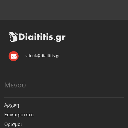
vdouk@diaititis.gr
Μενού
Αρχικη
Επικαιροτητα
Ορισμοι