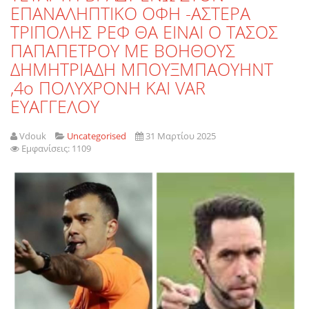
ΕΠΑΝΑΛΗΠΤΙΚΟ ΟΦΗ -ΑΣΤΕΡΑ
ΤΡΙΠΟΛΗΣ ΡΕΦ ΘΑ ΕΙΝΑΙ Ο ΤΑΣΟΣ
ΠΑΠΑΠΕΤΡΟΥ ΜΕ ΒΟΗΘΟΥΣ
ΔΗΜΗΤΡΙΑΔΗ ΜΠΟΥΞΜΠΑΟΥΗΝΤ
,4ο ΠΟΛΥΧΡΟΝΗ ΚΑΙ VAR
ΕΥΑΓΓΕΛΟΥ
Vdouk
Uncategorised
31 Μαρτίου 2025
Εμφανίσεις: 1109