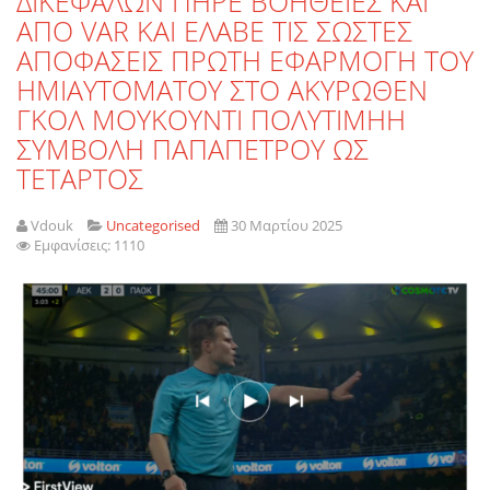
ΔΙΚΕΦΑΛΩΝ ΠΗΡΕ ΒΟΗΘΕΙΕΣ ΚΑΙ
ΑΠΟ VAR ΚΑΙ ΕΛΑΒΕ ΤΙΣ ΣΩΣΤΕΣ
ΑΠΟΦΑΣΕΙΣ ΠΡΩΤΗ ΕΦΑΡΜΟΓΗ ΤΟΥ
ΗΜΙΑΥΤΟΜΑΤΟΥ ΣΤΟ ΑΚΥΡΩΘΕΝ
ΓΚΟΛ ΜΟΥΚΟΥΝΤΙ ΠΟΛΥΤΙΜΗΗ
ΣΥΜΒΟΛΗ ΠΑΠΑΠΕΤΡΟΥ ΩΣ
ΤΕΤΑΡΤΟΣ
Vdouk
Uncategorised
30 Μαρτίου 2025
Εμφανίσεις: 1110