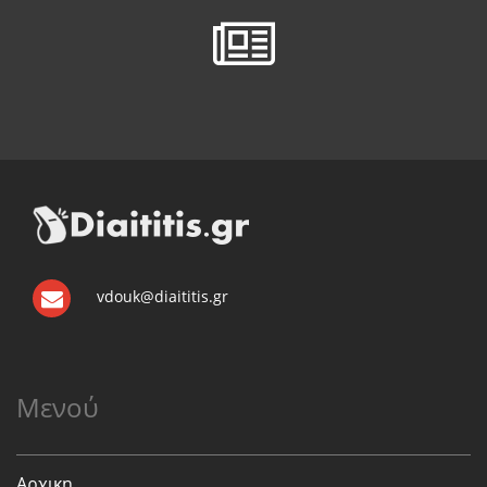
vdouk@diaititis.gr
Μενού
Αρχικη