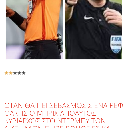
Αξιολόγηση
Χρήστη:
2
/
5
ΟΤΑΝ ΘΑ ΠΕΙ ΣΕΒΑΣΜΟΣ Σ ΕΝΑ ΡΕΦ
ΟΛΚΗΣ Ο ΜΠΡΙΧ ΑΠΟΛΥΤΟΣ
ΚΥΡΙΑΡΧΟΣ ΣΤΟ ΝΤΕΡΜΠΥ ΤΩΝ