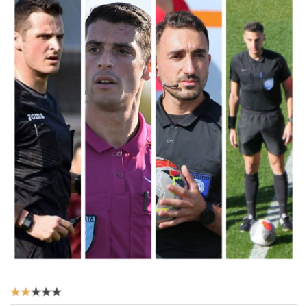
Αξιολόγηση
Χρήστη:
2
/
5