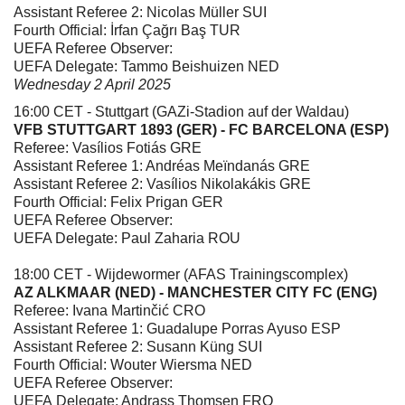
Assistant Referee 2: Nicolas Müller SUI
Fourth Official: İrfan Çağrı Baş TUR
UEFA Referee Observer:
UEFA Delegate: Tammo Beishuizen NED
Wednesday 2 April 2025
16:00 CET - Stuttgart (GAZi-Stadion auf der Waldau)
VFB STUTTGART 1893 (GER) - FC BARCELONA (ESP)
Referee: Vasílios Fotiás GRE
Assistant Referee 1: Andréas Meïndanás GRE
Assistant Referee 2: Vasílios Nikolakákis GRE
Fourth Official: Felix Prigan GER
UEFA Referee Observer:
UEFA Delegate: Paul Zaharia ROU
18:00 CET - Wijdewormer (AFAS Trainingscomplex)
AZ ALKMAAR (NED) - MANCHESTER CITY FC (ENG)
Referee: Ivana Martinčić CRO
Assistant Referee 1: Guadalupe Porras Ayuso ESP
Assistant Referee 2: Susann Küng SUI
Fourth Official: Wouter Wiersma NED
UEFA Referee Observer:
UEFA Delegate: Andrass Thomsen FRO