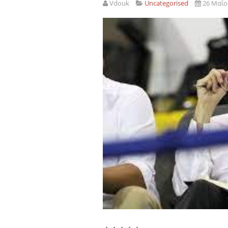
Vdouk
Uncategorised
26 Μαΐο