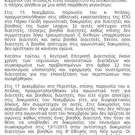
κομμένοι του Ντάλας»), είναι απαραίτητο να αποκατασταθεί
η πλήρης αλήθεια με μια απλή παράθεση γεγονότων:
Στις 15 Νοεμβρίου, παρουσία του κ. Ντάλας,
πραγματοποιήθηκαν στις αθλητικές εγκαταστάσεις της ΕΠΟ
στο Πάρκο Γουδή αγωνιστικές δοκιμασίες για διαιτητές και
βοηθούς της Super League. Σε αυτές απέτυχαν επτά
διαιτητές, τέσσερις βοηθοί διαιτητές, καθώς επίσης δεν
συμμετείχαν λόγω τραυματισμού ή διεθνών υποχρεώσεων
πέντε διαιτητές και οκτώ βοηθοί διαιτητές. Έκτοτε, όσοι
διαιτητές ή βοηθοί απέτυχαν στις αγωνιστικές δοκιμασίες,
δεν ορίστηκαν σε κανέναν αγώνα.
Κατόπιν τούτου, η Κεντρική Επιτροπή Διαιτησίας έκανε
χρήση των ισχυουσών κανονιστικών διατάξεων και
συγκεκριμένα των προβλεπομένων στο άρθρο 22 του
κανονισμού υλοποίησης και εφαρμογής του συστήματος
διαιτησίας για την επανεξέταση των περιπτώσεων που
αναφέρθηκαν.
Στις 17 Δεκεμβρίου στο Περιστέρι, επίσης παρουσία του κ.
Ντάλας, πραγματοποιήθηκαν νέα αγωνιστικά τεστ για
διαιτητές και βοηθούς διαιτητές, που είτε είχαν αποτύχει
στις δοκιμασίες του Νοεμβρίου είτε, για διαφορετικούς
λόγους, δεν συμμετείχαν σε αυτές. Στις δοκιμασίες του
Δεκεμβρίου δεν πήρε μέρος ένας διαιτητής που δεν πέτυχε
ούτε στα αγωνιστικά τεστ του Νοεμβρίου (και δεν ορίζεται σε
αγώνες), καθώς επίσης ένας βοηθός διαιτητή, που ήταν σε
θέση να υποβληθεί σε δοκιμασίες τον Ιανουάριο και
συγκεκριμένα στις 13/1/2015 στην αντίστοιχη δοκιμασία
διαιτητών και βοηθών της Β’ Εθνικής στη Νέα Ιωνία. Οι