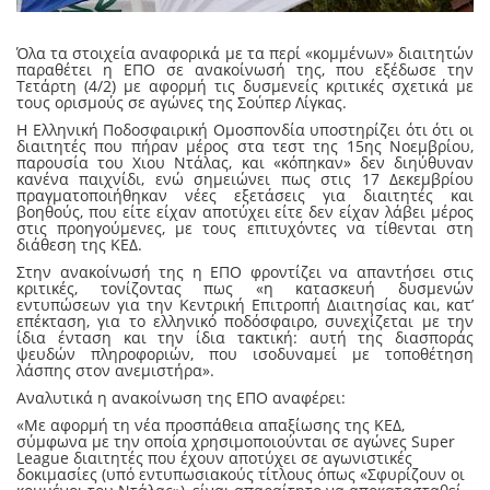
Όλα τα στοιχεία αναφορικά με τα περί «κομμένων» διαιτητών
παραθέτει η ΕΠΟ σε ανακοίνωσή της, που εξέδωσε την
Τετάρτη (4/2) με αφορμή τις δυσμενείς κριτικές σχετικά με
τους ορισμούς σε αγώνες της Σούπερ Λίγκας.
Η Ελληνική Ποδοσφαιρική Ομοσπονδία υποστηρίζει ότι ότι οι
διαιτητές που πήραν μέρος στα τεστ της 15ης Νοεμβρίου,
παρουσία του Χιου Ντάλας, και «κόπηκαν» δεν διηύθυναν
κανένα παιχνίδι, ενώ σημειώνει πως στις 17 Δεκεμβρίου
πραγματοποιήθηκαν νέες εξετάσεις για διαιτητές και
βοηθούς, που είτε είχαν αποτύχει είτε δεν είχαν λάβει μέρος
στις προηγούμενες, με τους επιτυχόντες να τίθενται στη
διάθεση της ΚΕΔ.
Στην ανακοίνωσή της η ΕΠΟ φροντίζει να απαντήσει στις
κριτικές, τονίζοντας πως «η κατασκευή δυσμενών
εντυπώσεων για την Κεντρική Επιτροπή Διαιτησίας και, κατ’
επέκταση, για το ελληνικό ποδόσφαιρο, συνεχίζεται με την
ίδια ένταση και την ίδια τακτική: αυτή της διασποράς
ψευδών πληροφοριών, που ισοδυναμεί με τοποθέτηση
λάσπης στον ανεμιστήρα».
Αναλυτικά η ανακοίνωση της ΕΠΟ αναφέρει:
«Με αφορμή τη νέα προσπάθεια απαξίωσης της ΚΕΔ,
σύμφωνα με την οποία χρησιμοποιούνται σε αγώνες Super
League διαιτητές που έχουν αποτύχει σε αγωνιστικές
δοκιμασίες (υπό εντυπωσιακούς τίτλους όπως «Σφυρίζουν οι