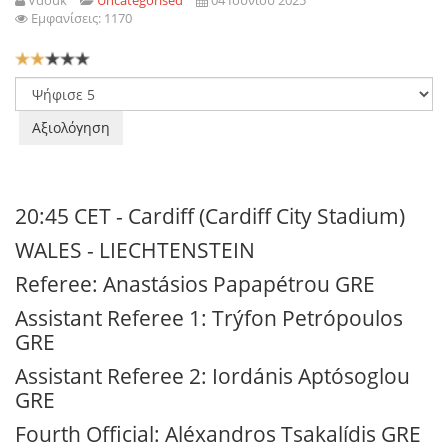
Vdouk
Uncategorised
04 Ιουνίου 2025
Εμφανίσεις: 1170
Αξιολόγηση
Χρήστη:
2
/
5
Παρακαλώ
αξιολογήστε
20:45 CET - Cardiff (Cardiff City Stadium)
WALES - LIECHTENSTEIN
Referee: Anastásios Papapétrou GRE
Assistant Referee 1: Trýfon Petrópoulos
GRE
Assistant Referee 2: Iordánis Aptósoglou
GRE
Fourth Official: Aléxandros Tsakalídis GRE