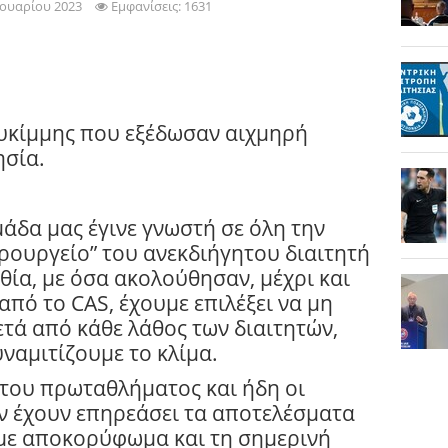
ουαρίου 2023
Εμφανίσεις: 1631
ευκίμμης που εξέδωσαν αιχμηρή
ησία.
μάδα μας έγινε γνωστή σε όλη την
ιρουργείο” του ανεκδιήγητου διαιτητή
ία, με όσα ακολούθησαν, μέχρι και
 από το
CAS
, έχουμε επιλέξει να μη
τά από κάθε λάθος των διαιτητών,
ναμιτίζουμε το κλίμα.
του πρωταθλήματος και ήδη οι
ν έχουν επηρεάσει τα αποτελέσματα
με αποκορύφωμα και τη σημερινή