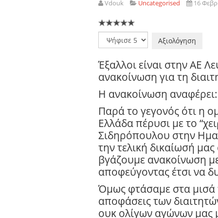
Vdouk
Uncategorised
16 Φεβρ
Παρακαλώ
αξιολογήστε
Έξαλλοι είναι στην ΑΕ Λ
ανακοίνωση για τη διαιτ
Η ανακοίνωση αναφέρει:
Παρά το γεγονός ότι η ο
Ελλάδα πέρυσι με το “χε
Σιδηρόπουλου στην Ημαθ
την τελική δικαίωσή μας
βγάζουμε ανακοίνωση με
αποφεύγοντας έτσι να δυ
Όμως φτάσαμε στα μισά 
αποφάσεις των διαιτητώ
ουκ ολίγων αγώνων μας 