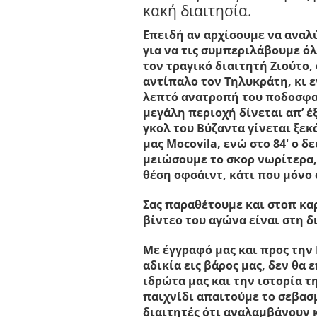
κακή διαιτησία.
Επειδή αν αρχίσουμε να αναλ
για να τις συμπεριλάβουμε όλ
τον τραγικό διαιτητή Ζιούτο, 
αντίπαλο τον Τηλυκράτη, κι 
λεπτό ανατροπή του ποδοσφαι
μεγάλη περιοχή δίνεται απ’ 
γκολ του Βύζαντα γίνεται ξε
μας Mocovila, ενώ στο 84′ ο δ
μειώσουμε το σκορ νωρίτερα,
θέση οφσάιντ, κάτι που μόνο 
Σας παραθέτουμε και στοπ κα
βίντεο του αγώνα είναι στη δ
Με έγγραφό μας και προς την
αδικία εις βάρος μας, δεν θα
ιδρώτα μας και την ιστορία τ
παιχνίδι απαιτούμε το σεβασμ
διαιτητές ότι αναλαμβάνουν 